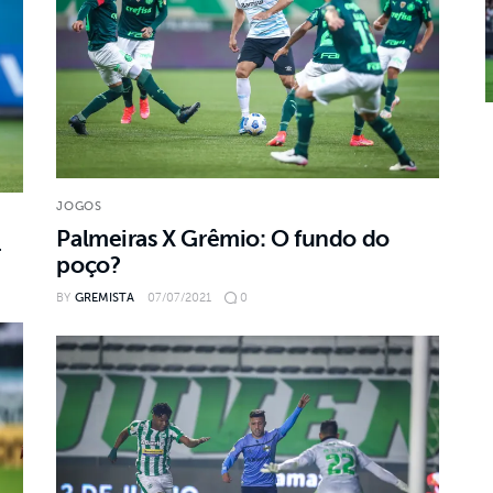
JOGOS
Palmeiras X Grêmio: O fundo do
r
poço?
BY
GREMISTA
07/07/2021
0