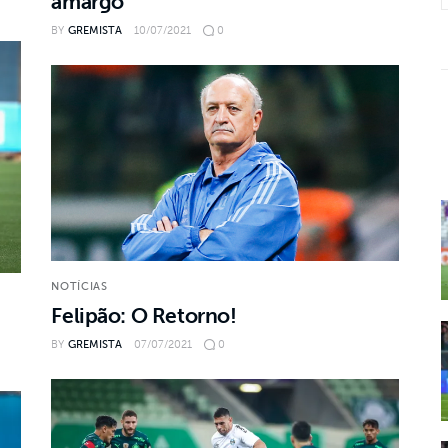
amargo
BY
GREMISTA
10/07/2021
0
NOTÍCIAS
Felipão: O Retorno!
BY
GREMISTA
07/07/2021
0