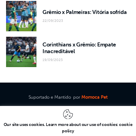
Grêmio x Palmeiras: Vitória sofrida
22/09/2023
Corinthians x Grêmio: Empate
Inacreditável
19/09/2023
Suportado e Mantido por
Momoca Pet
Home
Crônicas
Jogos
Notícias
Our site uses cookies. Learn more about our use of cookies: cookie
policy