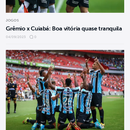
JOGOS
Grêmio x Cuiabá: Boa vitória quase tranquila
04/09/2023
0