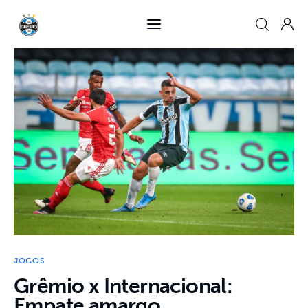
Grêmio x Internacional: Empate amargo
0
Comments
SHARE POST
Home
Crônicas
Jogos
Notícias
JOGOS
Grêmio x Internacional:
Empate amargo