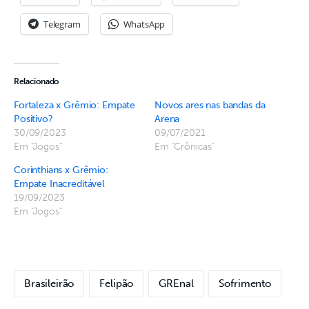
Telegram
WhatsApp
Relacionado
Fortaleza x Grêmio: Empate
Novos ares nas bandas da
Positivo?
Arena
30/09/2023
09/07/2021
Em "Jogos"
Em "Crônicas"
Corinthians x Grêmio:
Empate Inacreditável
19/09/2023
Em "Jogos"
Brasileirão
Felipão
GREnal
Sofrimento