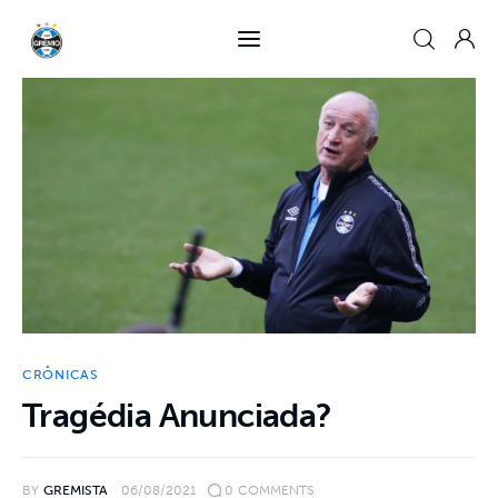
Tragédia Anunciada?
0
Comments
SHARE POST
Home
Crônicas
Jogos
Notícias
CRÔNICAS
Tragédia Anunciada?
BY
GREMISTA
06/08/2021
0
COMMENTS